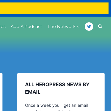
des
Add A Podcast
The Network
ALL HEROPRESS NEWS BY
EMAIL
Once a week you'll get an email