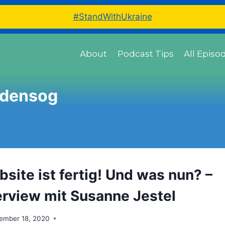
#StandWithUkraine
About
Podcast Tips
All Episo
densog
site ist fertig! Und was nun? –
terview mit Susanne Jestel
ember 18, 2020