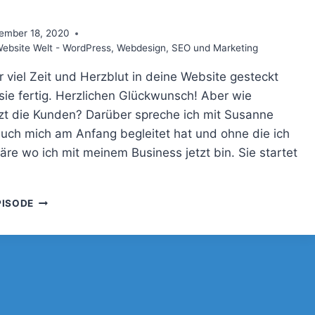
SUSANNE
JESTEL
ember 18, 2020
bsite Welt - WordPress, Webdesign, SEO und Marketing
r viel Zeit und Herzblut in deine Website gesteckt
 sie fertig. Herzlichen Glückwunsch! Aber wie
t die Kunden? Darüber spreche ich mit Susanne
 auch mich am Anfang begleitet hat und ohne die ich
äre wo ich mit meinem Business jetzt bin. Sie startet
046
PISODE
–
DIE
WEBSITE
IST
FERTIG!
UND
WAS