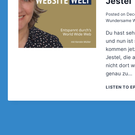
Jestel
Posted on
Dec
Wundersame We
Du hast seh
und nun ist
kommen jetz
Jestel, die
nicht dort w
genau zu…
LISTEN TO E