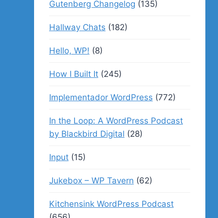
Gutenberg Changelog
(135)
Hallway Chats
(182)
Hello, WP!
(8)
How I Built It
(245)
Implementador WordPress
(772)
In the Loop: A WordPress Podcast
by Blackbird Digital
(28)
Input
(15)
Jukebox – WP Tavern
(62)
Kitchensink WordPress Podcast
(656)