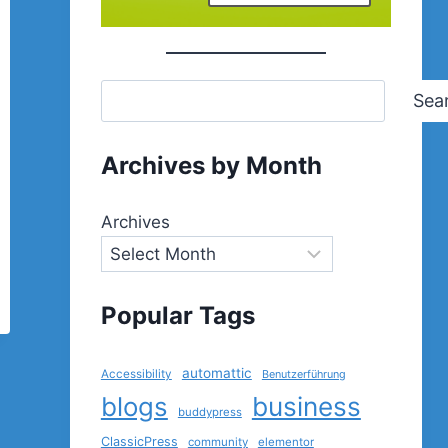
Sea
Archives by Month
Archives
Popular Tags
automattic
Accessibility
Benutzerführung
blogs
business
buddypress
ClassicPress
community
elementor