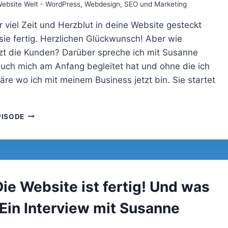
bsite Welt - WordPress, Webdesign, SEO und Marketing
r viel Zeit und Herzblut in deine Website gesteckt
 sie fertig. Herzlichen Glückwunsch! Aber wie
t die Kunden? Darüber spreche ich mit Susanne
 auch mich am Anfang begleitet hat und ohne die ich
äre wo ich mit meinem Business jetzt bin. Sie startet
DIE
PISODE
WEBSITE
IST
FERTIG!
UND
WAS
NUN?
ie Website ist fertig! Und was
–
EIN
 Ein Interview mit Susanne
INTERVIEW
MIT