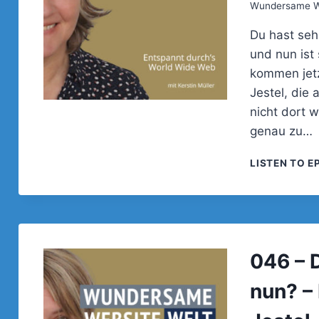
Wundersame We
Du hast seh
und nun ist
kommen jetz
Jestel, die
nicht dort w
genau zu…
LISTEN TO E
046 – D
nun? –