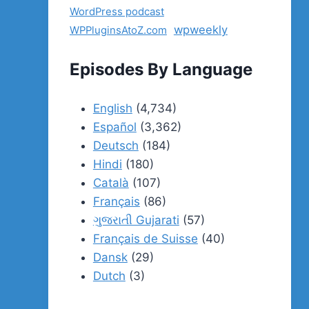
WordPress podcast
wpweekly
WPPluginsAtoZ.com
Episodes By Language
English
(4,734)
Español
(3,362)
Deutsch
(184)
Hindi
(180)
Català
(107)
Français
(86)
ગુજરાતી Gujarati
(57)
Français de Suisse
(40)
Dansk
(29)
Dutch
(3)