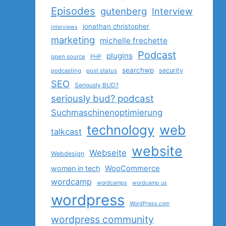
Episodes
gutenberg
Interview
jonathan christopher
interviews
marketing
michelle frechette
Podcast
plugins
open source
PHP
searchwp
security
podcasting
post status
SEO
Seriously BUD?
seriously bud? podcast
Suchmaschinenoptimierung
technology
web
talkcast
website
Webseite
Webdesign
women in tech
WooCommerce
wordcamp
wordcamps
wordcamp us
wordpress
WordPress.com
wordpress community