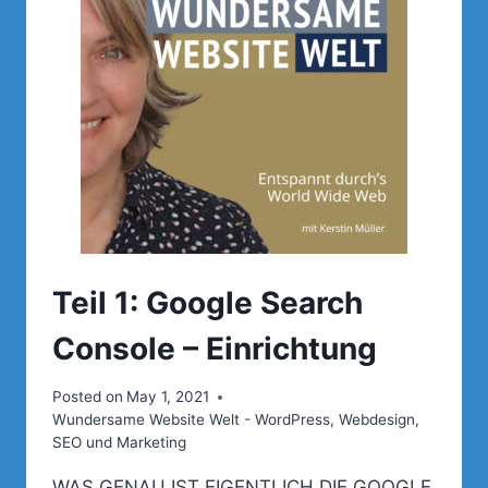
HER
UND
WIE
DU
SIE
VERMEIDEN
KANNST
Teil 1: Google Search
Console – Einrichtung
Posted on
May 1, 2021
Wundersame Website Welt - WordPress, Webdesign,
SEO und Marketing
WAS GENAU IST EIGENTLICH DIE GOOGLE