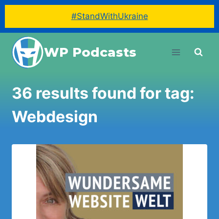
#StandWithUkraine
Skip
WP Podcasts
to
content
36 results found for tag:
Webdesign