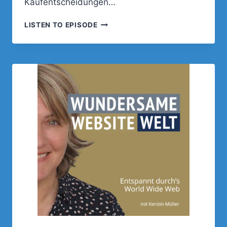
Kaufentscheidungen…
WEISSRAUM: D
LISTEN TO EPISODE
ER U
NSICHTBARE H
ELD D
ES W
EBDESIGNS