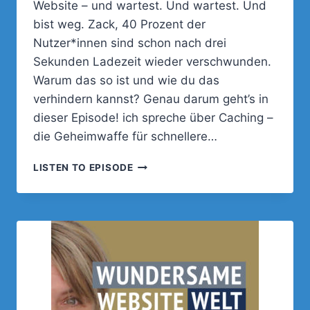
Website – und wartest. Und wartest. Und
bist weg. Zack, 40 Prozent der
Nutzer*innen sind schon nach drei
Sekunden Ladezeit wieder verschwunden.
Warum das so ist und wie du das
verhindern kannst? Genau darum geht’s in
dieser Episode! ich spreche über Caching –
die Geheimwaffe für schnellere…
090
LISTEN TO EPISODE
–
WARUM
DEINE
WEBSITE
OHNE
CACHING
KEINE
CHANCE
HAT!