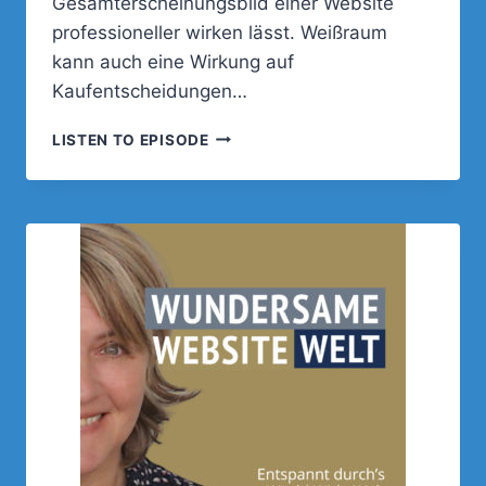
Gesamterscheinungsbild einer Website
professioneller wirken lässt. Weißraum
kann auch eine Wirkung auf
Kaufentscheidungen…
054
LISTEN TO EPISODE
–
WEISSRAUM: D
ER U
NSICHTBARE H
ELD D
ES W
EBDESIGNS