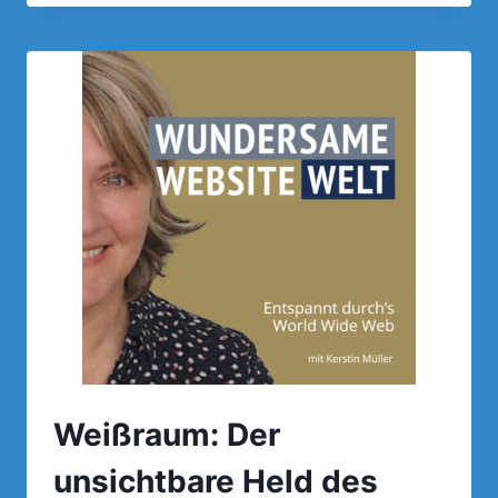
WAS
IST
EIGENTLICH
CSS
BZW.
CASCADING
STYLESHEETS?
Weißraum: Der
unsichtbare Held des