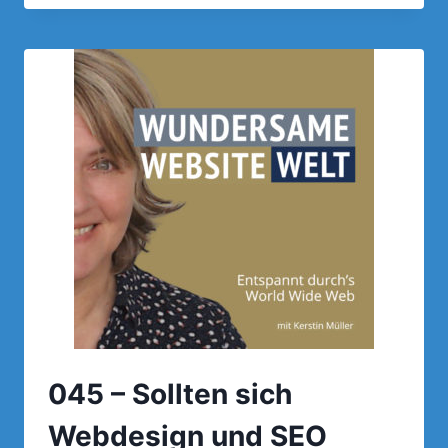
WEBDESIGN
UND
SEO
INEINANDER
VERLIEBEN
UND
GEMEINSAM
GROSSE D
INGE T
UN?
045 – Sollten sich
Webdesign und SEO