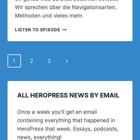
Wir sprechen über die Navigationsarten,
Methoden und vieles mehr.
DIE
LISTEN TO EPISODE
NAVIGATION
AUF
DEINER
WEBSITE
Page
Next
1
2
3
UND
WIE
navigation
Page
DU
DEINE
BESUCHER
SINNVOLL
ALL HEROPRESS NEWS BY EMAIL
LENKST…
Once a week you'll get an email
containing everything that happened in
HeroPress that week. Essays, podcasts,
news, everything!