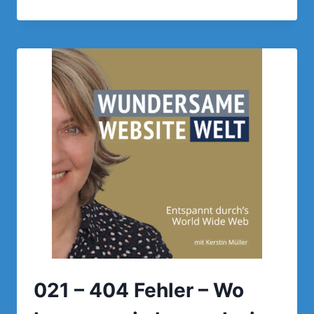
FEHLER
–
WO
KOMMEN
SIE
HER
UND
WIE
DU
SIE
VERMEIDEN
KANNST
021 – 404 Fehler – Wo