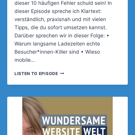
dieser 10 häufigen Fehler schuld sein! In
dieser Episode spreche ich Klartext:
verständlich, praxisnah und mit vielen
Tipps, die du sofort umsetzen kannst.
Darüber sprechen wir in dieser Folge: •
Warum langsame Ladezeiten echte
Besucher*innen-Killer sind • Wieso
mobile…
091
LISTEN TO EPISODE
–
DIE
10
HÄUFIGSTEN
WEBSITE-
FEHLER
(UND
WIE
DU