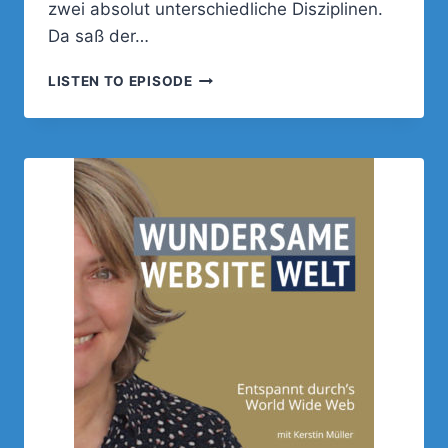
zwei absolut unterschiedliche Disziplinen.
Da saß der…
045
LISTEN TO EPISODE
–
SOLLTEN
SICH
WEBDESIGN
UND
SEO
INEINANDER
VERLIEBEN
UND
GEMEINSAM
GROSSE D
INGE T
UN?