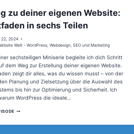
DEINER
EIGENEN
g zu deiner eigenen Website:
WEBSITE:
EIN
tfaden in sechs Teilen
LEITFADEN
IN
 22, 2024
SECHS
bsite Welt - WordPress, Webdesign, SEO und Marketing
TEILEN
einer sechsteiligen Miniserie begleite ich dich Schritt
 auf dem Weg zur Erstellung deiner eigenen Website.
faden zeigt dir alles, was du wissen musst – von der
en Planung und Zielsetzung über die Auswahl des
stems bis hin zur Optimierung und Sicherheit. Ich
, warum WordPress die ideale…
DER
PISODE
WEG
ZU
DEINER