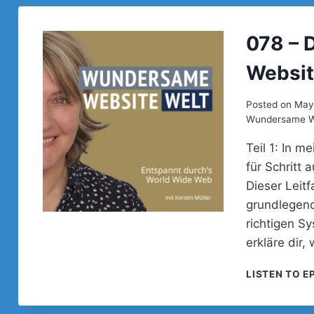
078 – 
Website
Posted on
May
Wundersame We
Teil 1: In m
für Schritt
Dieser Leit
grundlegend
richtigen Sy
erkläre dir
LISTEN TO E