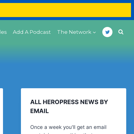
des
Add A Podcast
The Network
ALL HEROPRESS NEWS BY
EMAIL
Once a week you'll get an email