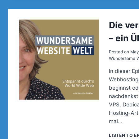
Die ve
– ein Ü
Posted on
May
Wundersame We
In dieser E
Webhosting.
beginnst od
nachdenkst 
VPS, Dedic
Hosting-Art
mal…
LISTEN TO E