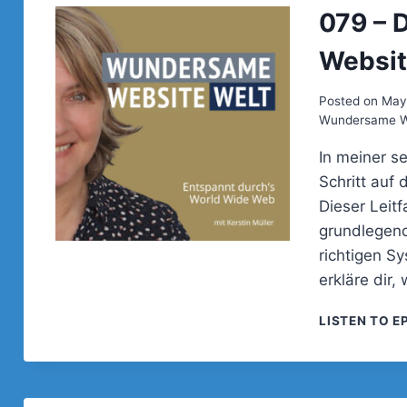
079 – 
Website
Posted on
May
Wundersame We
In meiner se
Schritt auf
Dieser Leit
grundlegend
richtigen Sy
erkläre dir
LISTEN TO E