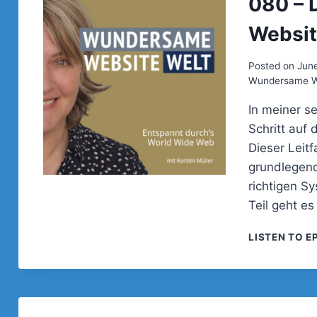
080 – 
Website
Posted on
June
Wundersame We
In meiner se
Schritt auf
Dieser Leit
grundlegend
richtigen Sy
Teil geht e
LISTEN TO E