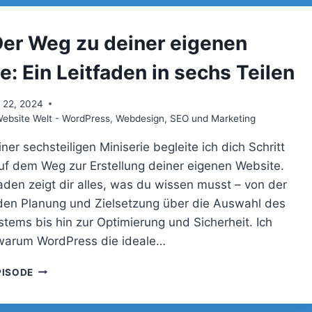
EIGENEN
WEBSITE:
EIN
Der Weg zu deiner eigenen
LEITFADEN
IN
: Ein Leitfaden in sechs Teilen
SECHS
TEILEN
 22, 2024
bsite Welt - WordPress, Webdesign, SEO und Marketing
einer sechsteiligen Miniserie begleite ich dich Schritt
 auf dem Weg zur Erstellung deiner eigenen Website.
faden zeigt dir alles, was du wissen musst – von der
en Planung und Zielsetzung über die Auswahl des
stems bis hin zur Optimierung und Sicherheit. Ich
, warum WordPress die ideale…
078
PISODE
–
DER