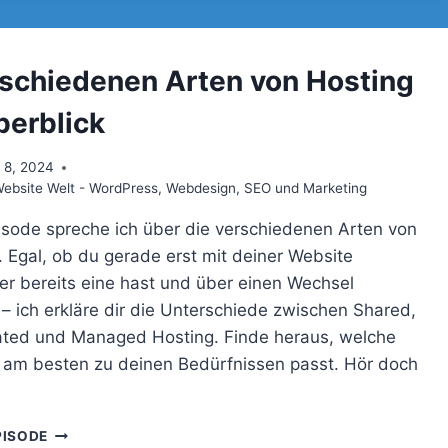
WEG
ZU
DEINER
EIGENEN
rschiedenen Arten von Hosting
WEBSITE:
EIN
berblick
LEITFADEN
IN
 8, 2024
SECHS
bsite Welt - WordPress, Webdesign, SEO und Marketing
TEILEN
pisode spreche ich über die verschiedenen Arten von
 Egal, ob du gerade erst mit deiner Website
er bereits eine hast und über einen Wechsel
– ich erkläre dir die Unterschiede zwischen Shared,
ated und Managed Hosting. Finde heraus, welche
 am besten zu deinen Bedürfnissen passt. Hör doch
DIE
PISODE