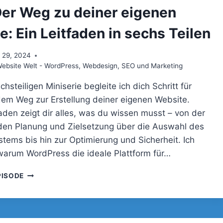
EIGENEN
Der Weg zu deiner eigenen
WEBSITE:
EIN
: Ein Leitfaden in sechs Teilen
LEITFADEN
IN
 29, 2024
SECHS
bsite Welt - WordPress, Webdesign, SEO und Marketing
TEILEN
chsteiligen Miniserie begleite ich dich Schritt für
 dem Weg zur Erstellung deiner eigenen Website.
faden zeigt dir alles, was du wissen musst – von der
en Planung und Zielsetzung über die Auswahl des
stems bis hin zur Optimierung und Sicherheit. Ich
, warum WordPress die ideale Plattform für…
079
PISODE
–
DER
WEG
ZU