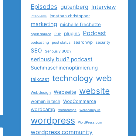
Episodes
gutenberg
Interview
jonathan christopher
interviews
marketing
michelle frechette
Podcast
plugins
open source
PHP
searchwp
security
podcasting
post status
SEO
Seriously BUD?
seriously bud? podcast
Suchmaschinenoptimierung
technology
web
talkcast
website
Webseite
Webdesign
women in tech
WooCommerce
wordcamp
wordcamps
wordcamp us
wordpress
WordPress.com
wordpress community