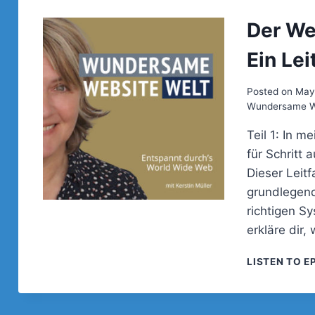
Der We
Ein Lei
Posted on
May
Wundersame We
Teil 1: In m
für Schritt
Dieser Leit
grundlegend
richtigen Sy
erkläre dir
LISTEN TO E