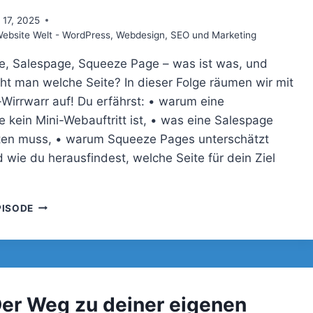
l 17, 2025
bsite Welt - WordPress, Webdesign, SEO und Marketing
, Salespage, Squeeze Page – was ist was, und
ht man welche Seite? In dieser Folge räumen wir mit
Wirrwarr auf! Du erfährst: • warum eine
 kein Mini-Webauftritt ist, • was eine Salespage
isten muss, • warum Squeeze Pages unterschätzt
 wie du herausfindest, welche Seite für dein Ziel
093
PISODE
–
LANDINGPAGE
VS.
SALESPAGE
–
WAS
Der Weg zu deiner eigenen
IST