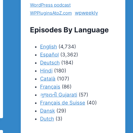
WordPress podcast
wpweekly
WPPluginsAtoZ.com
Episodes By Language
English
(4,734)
Español
(3,362)
Deutsch
(184)
Hindi
(180)
Català
(107)
Français
(86)
ગુજરાતી Gujarati
(57)
Français de Suisse
(40)
Dansk
(29)
Dutch
(3)