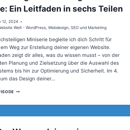
DER
: Ein Leitfaden in sechs Teilen
UNTERSCHIED
UND
 12, 2024
WAS
bsite Welt - WordPress, Webdesign, SEO und Marketing
BRAUCHST
DU
chsteiligen Miniserie begleite ich dich Schritt für
WIRKLICH?
 dem Weg zur Erstellung deiner eigenen Website.
faden zeigt dir alles, was du wissen musst – von der
en Planung und Zielsetzung über die Auswahl des
stems bis hin zur Optimierung und Sicherheit. Im 4.
s um das Design deiner…
081
PISODE
–
DER
WEG
ZU
DEINER
EIGENEN