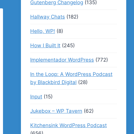
Gutenberg Changelog
(135)
Hallway Chats
(182)
Hello, WP!
(8)
How I Built It
(245)
Implementador WordPress
(772)
In the Loop: A WordPress Podcast
by Blackbird Digital
(28)
Input
(15)
Jukebox – WP Tavern
(62)
Kitchensink WordPress Podcast
(656)