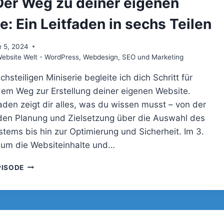
Der Weg zu deiner eigenen
WEBSITE:
EIN
: Ein Leitfaden in sechs Teilen
LEITFADEN
IN
 5, 2024
SECHS
bsite Welt - WordPress, Webdesign, SEO und Marketing
TEILEN
chsteiligen Miniserie begleite ich dich Schritt für
 dem Weg zur Erstellung deiner eigenen Website.
faden zeigt dir alles, was du wissen musst – von der
en Planung und Zielsetzung über die Auswahl des
stems bis hin zur Optimierung und Sicherheit. Im 3.
s um die Websiteinhalte und…
080
PISODE
–
DER
WEG
ZU
DEINER