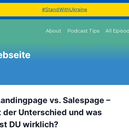
#StandWithUkraine
About
Podcast Tips
All Episo
bseite
Landingpage vs. Salespage –
t der Unterschied und was
st DU wirklich?