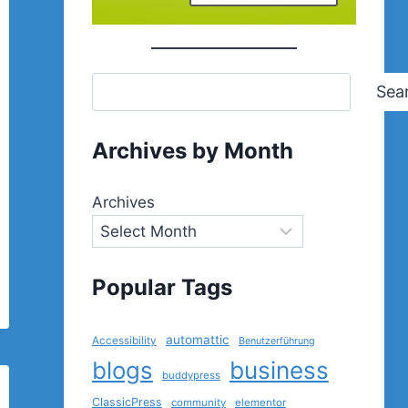
Sea
Archives by Month
Archives
Popular Tags
automattic
Accessibility
Benutzerführung
blogs
business
buddypress
ClassicPress
community
elementor