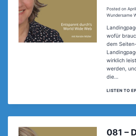
Posted on
Apri
Wundersame We
Landingpage
wofür brauc
dem Seiten-
Landingpage
wirklich le
werden, und
die…
LISTEN TO E
081 – 