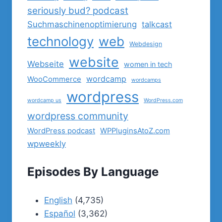
seriously bud? podcast
Suchmaschinenoptimierung
talkcast
technology
web
Webdesign
website
Webseite
women in tech
wordcamp
WooCommerce
wordcamps
wordpress
wordcamp us
WordPress.com
wordpress community
WordPress podcast
WPPluginsAtoZ.com
wpweekly
Episodes By Language
English
(4,735)
Español
(3,362)