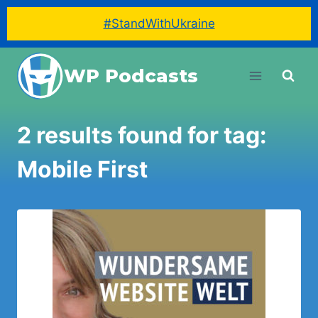
#StandWithUkraine
Skip
WP Podcasts
to
content
2 results found for tag:
Mobile First