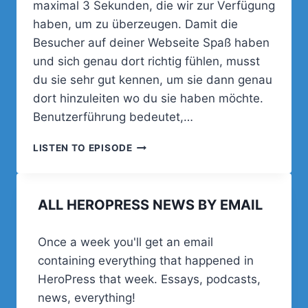
maximal 3 Sekunden, die wir zur Verfügung
haben, um zu überzeugen. Damit die
Besucher auf deiner Webseite Spaß haben
und sich genau dort richtig fühlen, musst
du sie sehr gut kennen, um sie dann genau
dort hinzuleiten wo du sie haben möchte.
Benutzerführung bedeutet,…
025
LISTEN TO EPISODE
–
WIE
MACHST
ALL HEROPRESS NEWS BY EMAIL
DU
DIE
BESUCHER
Once a week you'll get an email
AUF
containing everything that happened in
DEINER
WEBSEITE
HeroPress that week. Essays, podcasts,
ZU
news, everything!
KUNDEN?