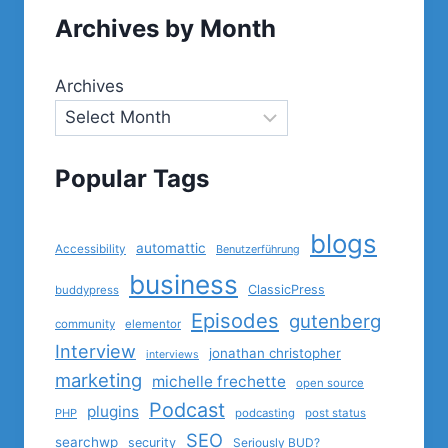
Archives by Month
Archives
Popular Tags
blogs
automattic
Accessibility
Benutzerführung
business
ClassicPress
buddypress
Episodes
gutenberg
community
elementor
Interview
jonathan christopher
interviews
marketing
michelle frechette
open source
Podcast
plugins
PHP
podcasting
post status
SEO
searchwp
security
Seriously BUD?