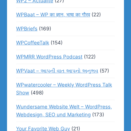
WP2 – Actualité
(27)
WPBaat – WP का ज्ञान, भाषा का गौरव
(22)
WPBriefs
(169)
WPCoffeeTalk
(154)
WPMRR WordPress Podcast
(122)
WPVaat – આપની વાત આપનો અનુભવ
(57)
WPwatercooler – Weekly WordPress Talk
Show
(498)
Wundersame Website Welt – WordPress,
Webdesign, SEO und Marketing
(173)
Your Favorite Web Guy
(21)