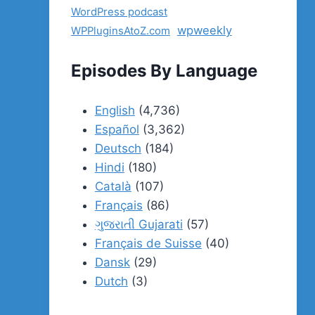
WordPress podcast
wpweekly
WPPluginsAtoZ.com
Episodes By Language
English
(4,736)
Español
(3,362)
Deutsch
(184)
Hindi
(180)
Català
(107)
Français
(86)
ગુજરાતી Gujarati
(57)
Français de Suisse
(40)
Dansk
(29)
Dutch
(3)