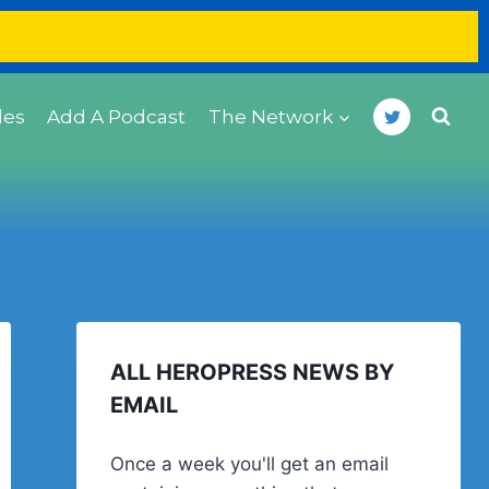
des
Add A Podcast
The Network
ALL HEROPRESS NEWS BY
EMAIL
Once a week you'll get an email