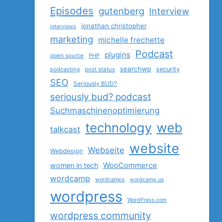
Episodes
gutenberg
Interview
jonathan christopher
interviews
marketing
michelle frechette
Podcast
plugins
open source
PHP
searchwp
security
podcasting
post status
SEO
Seriously BUD?
seriously bud? podcast
Suchmaschinenoptimierung
technology
web
talkcast
website
Webseite
Webdesign
women in tech
WooCommerce
wordcamp
wordcamps
wordcamp us
wordpress
WordPress.com
wordpress community