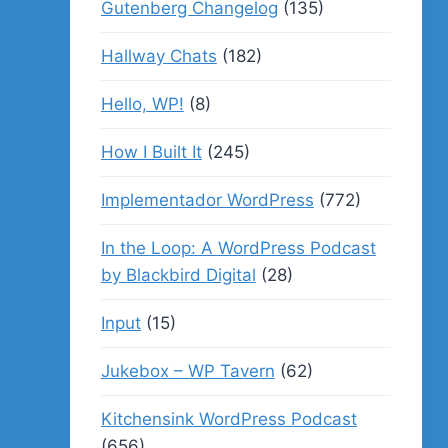
Gutenberg Changelog
(135)
Hallway Chats
(182)
Hello, WP!
(8)
How I Built It
(245)
Implementador WordPress
(772)
In the Loop: A WordPress Podcast
by Blackbird Digital
(28)
Input
(15)
Jukebox – WP Tavern
(62)
Kitchensink WordPress Podcast
(656)