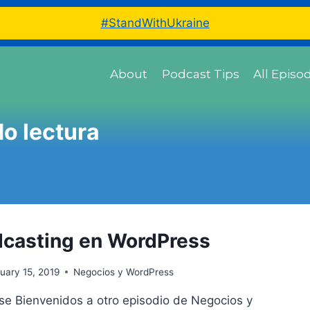
#StandWithUkraine
About
Podcast Tips
All Episo
o lectura
dcasting en WordPress
uary 15, 2019
Negocios y WordPress
se Bienvenidos a otro episodio de Negocios y