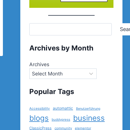
Sea
Archives by Month
Archives
Popular Tags
automattic
Accessibility
Benutzerführung
blogs
business
buddypress
ClassicPress
community
elementor