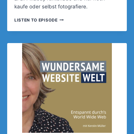
kaufe oder selbst fotografiere.
007
LISTEN TO EPISODE
–
DIE
RICHTIGEN
FOTOS
FINDEN.
WELCHE
BILDDATENBANKEN
UND
WAS
MUSS
ICH
BEACHTEN.