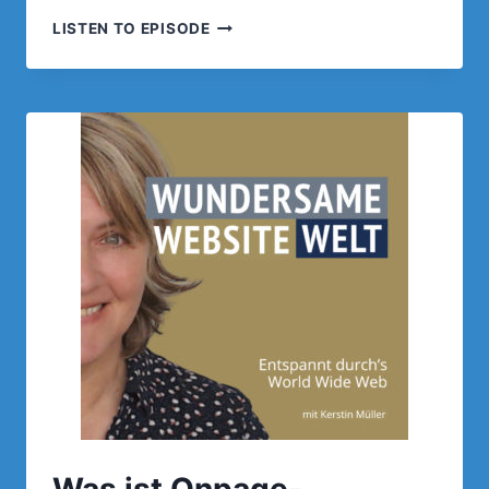
DIE
LISTEN TO EPISODE
RICHTIGEN
FOTOS
FINDEN.
WELCHE
BILDDATENBANKEN
UND
WAS
MUSS
ICH
BEACHTEN.