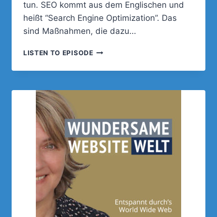
tun. SEO kommt aus dem Englischen und
heißt “Search Engine Optimization”. Das
sind Maßnahmen, die dazu…
WAS
LISTEN TO EPISODE
IST
ONPAGE-
SUCHMASCHINENOPTIMIERUNG
SEO
UND
WAS
MUSS
ICH
ALLES
TUN,
UM
BEI
GOOGLE
GEFUNDEN
ZU
WERDEN?