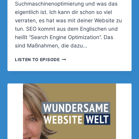
Suchmaschinenoptimierung und was das
eigentlich ist. Ich kann dir schon so viel
verraten, es hat was mit deiner Website zu
tun. SEO kommt aus dem Englischen und
heißt “Search Engine Optimization”. Das
sind Maßnahmen, die dazu…
004
LISTEN TO EPISODE
–
WAS
IST
ONPAGE-
SUCHMASCHINENOPTIMIERUNG
SEO
UND
WAS
MUSS
ICH
ALLES
TUN,