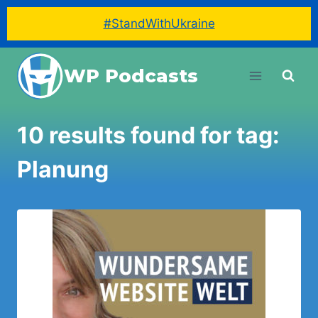
#StandWithUkraine
Skip
WP Podcasts
to
content
10 results found for tag:
Planung