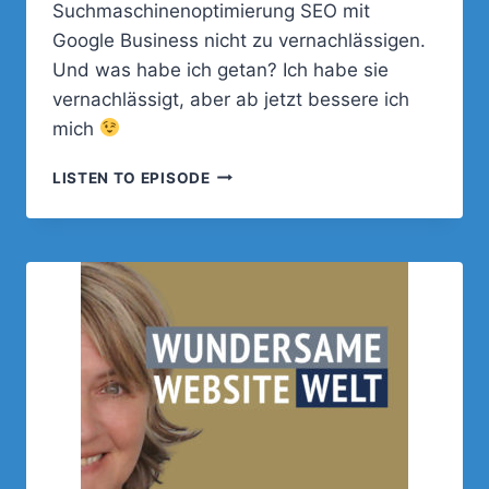
Suchmaschinenoptimierung SEO mit
Google Business nicht zu vernachlässigen.
Und was habe ich getan? Ich habe sie
vernachlässigt, aber ab jetzt bessere ich
mich
018
LISTEN TO EPISODE
–
LOKALES
SEO
IST
DER
HEISSE S
CHEISS! WA
RUM? DA
S ER
ZÄHLE IC
H DI
R.