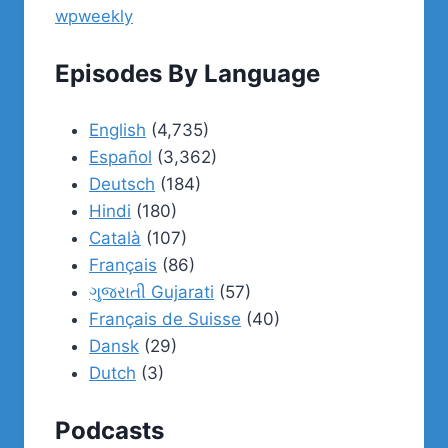
wpweekly
Episodes By Language
English
(4,735)
Español
(3,362)
Deutsch
(184)
Hindi
(180)
Català
(107)
Français
(86)
ગુજરાતી Gujarati
(57)
Français de Suisse
(40)
Dansk
(29)
Dutch
(3)
Podcasts