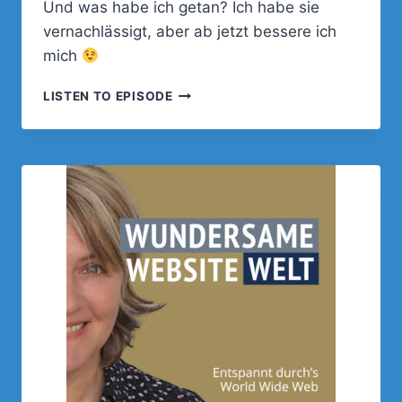
Und was habe ich getan? Ich habe sie
vernachlässigt, aber ab jetzt bessere ich
mich
LOKALES
LISTEN TO EPISODE
SEO
IST
DER
HEISSE S
CHEISS! WA
RUM? DA
S ER
ZÄHLE IC
H DI
R.