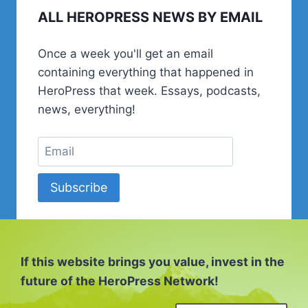
ALL HEROPRESS NEWS BY EMAIL
KONZEPTION
EINER
WEBSEITE
Once a week you'll get an email
containing everything that happened in
HeroPress that week. Essays, podcasts,
news, everything!
Subscribe
If this website brings you value, invest in the
future of the HeroPress Network!